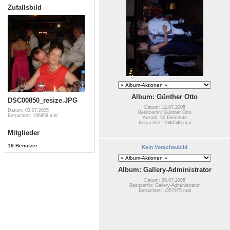
Zufallsbild
Album: Günther Otto
DSC00850_resize.JPG
Datum: 12.07.2005
Datum: 03.07.2005
Besitzer/in: Günther Otto
Betrachtet: 196858 mal
Anzahl: 50 Elemente
Betrachtet: 1040543 mal
Mitglieder
19 Benutzer
Kein Vorschaubild
Album: Gallery-Administrator
Datum: 26.07.2005
Besitzer/in: Gallery-Administrator
Betrachtet: 1057975 mal