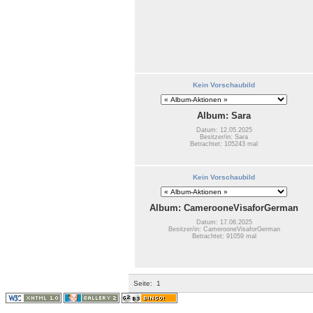
Kein Vorschaubild
Album: Sara
Datum: 12.05.2025
Besitzer/in: Sara
Betrachtet: 105243 mal
Kein Vorschaubild
Album: CamerooneVisaforGerman
Datum: 17.06.2025
Besitzer/in: CamerooneVisaforGerman
Betrachtet: 91059 mal
Seite:
1