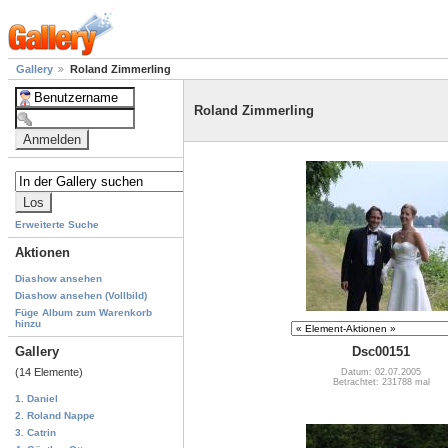
Gallery
Roland Zimmerling
Roland Zimmerling
Erweiterte Suche
Aktionen
Diashow ansehen
Diashow ansehen (Vollbild)
Füge Album zum Warenkorb
hinzu
Gallery
Dsc00151
(14 Elemente)
Datum: 02.07.2005
Betrachtet: 231788 mal
1. Daniel
2. Roland Nappe
3. Catrin