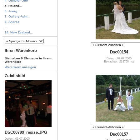
4. Günther Otto
5. Roland...
6. Joerg...
7. Gallery-Adm...
8. Andrea
...
14. New Zealand...
Ihren Warenkorb
Dsc00154
Sie haben 0 Elemente in Ihrem
Datum: 02.07.2005
Betrachtet: 218758 mal
Warenkorb
Warenkorb anzeigen
Zufallsbild
DSC00799_resize.JPG
Dsc00157
Datum: 03.07.2005