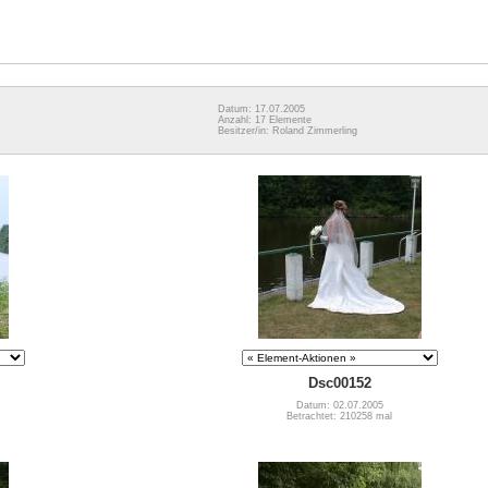
Datum: 17.07.2005
Anzahl: 17 Elemente
Besitzer/in: Roland Zimmerling
Dsc00152
Datum: 02.07.2005
Betrachtet: 210258 mal