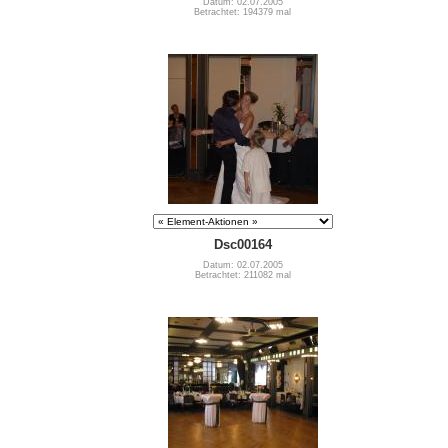
Datum: 02.07.2005
Betrachtet: 194379 mal
Dsc00164
Datum: 02.07.2005
Betrachtet: 211082 mal