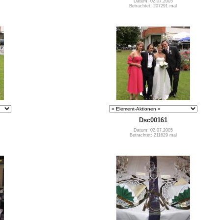
Datum: 02.07.2005
Betrachtet: 207291 mal
Dsc00161
Datum: 02.07.2005
Betrachtet: 211629 mal