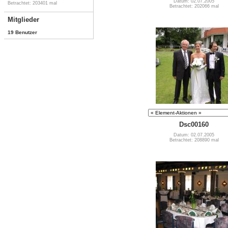
Datum: 02.07.2005
Betrachtet: 203401 mal
Betrachtet: 202066 mal
Mitglieder
19 Benutzer
Dsc00160
Datum: 02.07.2005
Betrachtet: 208890 mal