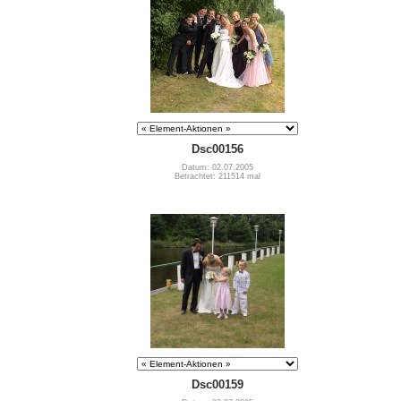
Dsc00156
Datum: 02.07.2005
Betrachtet: 211514 mal
Dsc00159