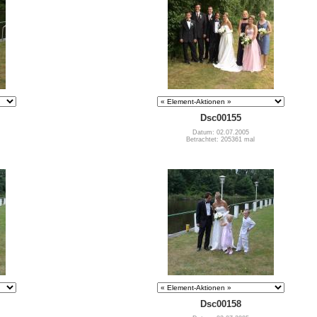
Dsc00155
Datum: 02.07.2005
Betrachtet: 205361 mal
Dsc00158