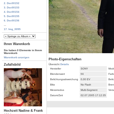
2. Dsc00152
3. Dsc00153
4. Dsc00154
5. Dsc00155
6. Dsc00156
...
17. Img_0095
Ihren Warenkorb
Sie haben 0 Elemente in Ihrem
Warenkorb
Warenkorb anzeigen
Photo-Eigenschaften
Zufallsbild
Übersicht
Details
Hersteller
SONY
Mode
Blendenwert
f/4
Farb
Belichtungsabweichung
0,00 EV
Beli
Blitz
No Flash
Bren
Messmodus
Multi-Segment
Vers
Datum/Zeit
02.07.2005 17:12:35
Hochzeit Nadine & Frank