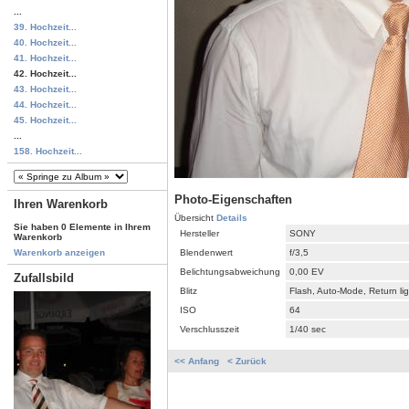
...
39. Hochzeit...
40. Hochzeit...
41. Hochzeit...
42. Hochzeit...
43. Hochzeit...
44. Hochzeit...
45. Hochzeit...
...
158. Hochzeit...
Photo-Eigenschaften
Ihren Warenkorb
Übersicht
Details
Sie haben 0 Elemente in Ihrem
Hersteller
SONY
Warenkorb
Blendenwert
f/3,5
Warenkorb anzeigen
Belichtungsabweichung
0,00 EV
Zufallsbild
Blitz
Flash, Auto-Mode, Return li
ISO
64
Verschlusszeit
1/40 sec
<< Anfang
< Zurück