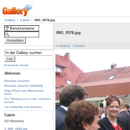
Gallery
Catrin
IMG_0578.jpg
IMG_0578.jpg
<< Anfang
< Zurück
Erweiterte Suche
Aktionen
Diashow ansehen
Diashow ansehen (Vollbild)
Füge Photo zum Warenkorb
hinzu
Via "photoaccess.com" drucken
lassen
via shutterfly.com drucken
Catrin
(52 Elemente)
1. IMG_0568.jpg