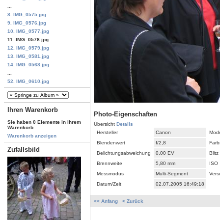
...
8. IMG_0575.jpg
9. IMG_0576.jpg
10. IMG_0577.jpg
11. IMG_0578.jpg
12. IMG_0579.jpg
13. IMG_0581.jpg
14. IMG_0568.jpg
...
52. IMG_0610.jpg
Ihren Warenkorb
Photo-Eigenschaften
Sie haben 0 Elemente in Ihrem
Übersicht
Details
Warenkorb
Hersteller
Canon
Mode
Warenkorb anzeigen
Blendenwert
f/2,8
Farb
Zufallsbild
Belichtungsabweichung
0,00 EV
Blitz
Brennweite
5,80 mm
ISO
Messmodus
Multi-Segment
Vers
Datum/Zeit
02.07.2005 16:49:18
<< Anfang
< Zurück