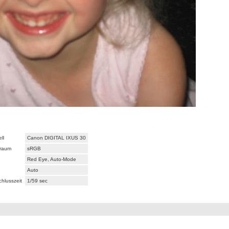
ll
Canon DIGITAL IXUS 30
raum
sRGB
Red Eye, Auto-Mode
Auto
chlusszeit
1/59 sec