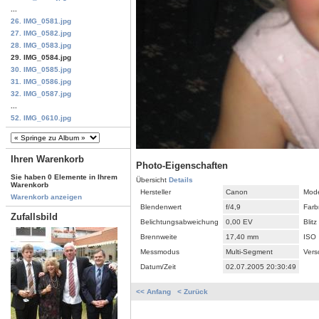
...
26. IMG_0581.jpg
27. IMG_0582.jpg
28. IMG_0583.jpg
29. IMG_0584.jpg
30. IMG_0585.jpg
31. IMG_0586.jpg
32. IMG_0587.jpg
...
52. IMG_0610.jpg
Ihren Warenkorb
Photo-Eigenschaften
Sie haben 0 Elemente in Ihrem
Übersicht
Details
Warenkorb
Hersteller
Canon
Mode
Warenkorb anzeigen
Blendenwert
f/4,9
Farb
Zufallsbild
Belichtungsabweichung
0,00 EV
Blitz
Brennweite
17,40 mm
ISO
Messmodus
Multi-Segment
Vers
Datum/Zeit
02.07.2005 20:30:49
<< Anfang
< Zurück