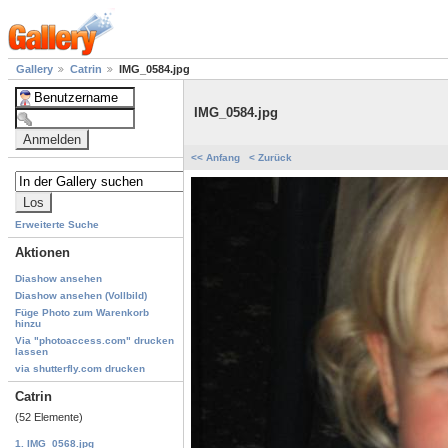
Gallery
Catrin
IMG_0584.jpg
IMG_0584.jpg
<< Anfang
< Zurück
Erweiterte Suche
Aktionen
Diashow ansehen
Diashow ansehen (Vollbild)
Füge Photo zum Warenkorb
hinzu
Via "photoaccess.com" drucken
lassen
via shutterfly.com drucken
Catrin
(52 Elemente)
1. IMG_0568.jpg