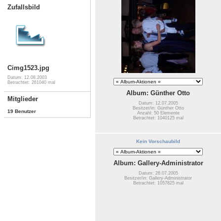
Zufallsbild
Cimg1523.jpg
Datum: 12.08.2003
Betrachtet: 261040 mal
Album: Günther Otto
Mitglieder
Datum: 12.07.2005
Besitzer/in: Günther Otto
19 Benutzer
Anzahl: 50 Elemente
Betrachtet: 1040125 mal
Kein Vorschaubild
Album: Gallery-Administrator
Datum: 26.07.2005
Besitzer/in: Gallery-Administrator
Betrachtet: 1057825 mal