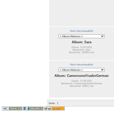
Kein Vorschaubild
Album: Sara
Datum: 12.05.2025
Besitzer/in: Sara
Betrachtet: 105093 mal
Kein Vorschaubild
Album: CamerooneVisaforGerman
Datum: 17.06.2025
Besitzer/in: CamerooneVisaforGerman
Betrachtet: 90921 mal
Seite:
1