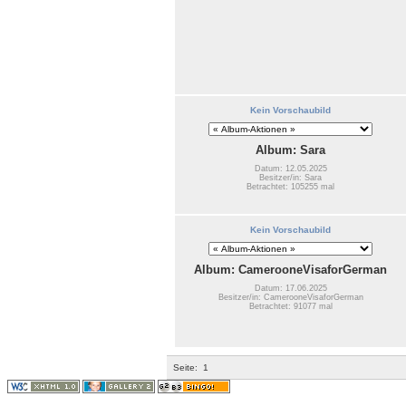
Kein Vorschaubild
Album: Sara
Datum: 12.05.2025
Besitzer/in: Sara
Betrachtet: 105255 mal
Kein Vorschaubild
Album: CamerooneVisaforGerman
Datum: 17.06.2025
Besitzer/in: CamerooneVisaforGerman
Betrachtet: 91077 mal
Seite:
1