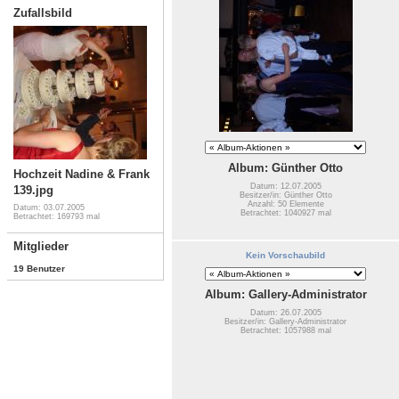
Zufallsbild
Album: Günther Otto
Hochzeit Nadine & Frank
Datum: 12.07.2005
139.jpg
Besitzer/in: Günther Otto
Anzahl: 50 Elemente
Datum: 03.07.2005
Betrachtet: 1040927 mal
Betrachtet: 169793 mal
Mitglieder
Kein Vorschaubild
19 Benutzer
Album: Gallery-Administrator
Datum: 26.07.2005
Besitzer/in: Gallery-Administrator
Betrachtet: 1057988 mal