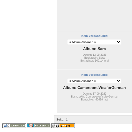
Kein Vorschaubild
Album: Sara
Datum: 12.05.2025
Besitzer/in: Sara
Betrachtet: 105114 mal
Kein Vorschaubild
Album: CamerooneVisaforGerman
Datum: 17.06.2025
Besitzer/in: CamerooneVisaforGerman
Betrachtet: 90939 mal
Seite:
1