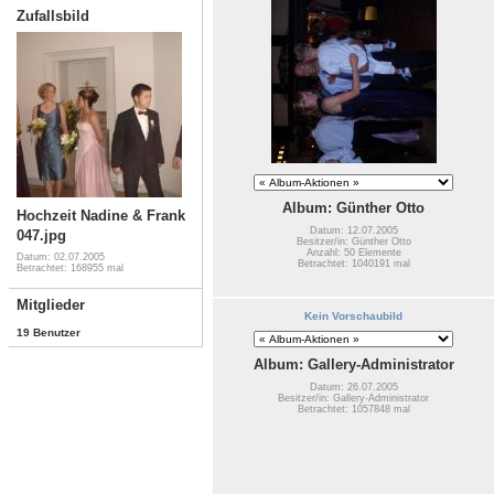
Zufallsbild
Album: Günther Otto
Hochzeit Nadine & Frank
Datum: 12.07.2005
047.jpg
Besitzer/in: Günther Otto
Anzahl: 50 Elemente
Datum: 02.07.2005
Betrachtet: 1040191 mal
Betrachtet: 168955 mal
Mitglieder
Kein Vorschaubild
19 Benutzer
Album: Gallery-Administrator
Datum: 26.07.2005
Besitzer/in: Gallery-Administrator
Betrachtet: 1057848 mal