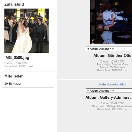
Zufallsbild
Album: Günther Otto
IMG_0590.jpg
Datum: 12.07.2005
Datum: 10.07.2005
Besitzer/in: Günther Otto
Betrachtet: 154861 mal
Anzahl: 50 Elemente
Betrachtet: 1040107 mal
Mitglieder
19 Benutzer
Kein Vorschaubild
Album: Gallery-Administr
Datum: 26.07.2005
Besitzer/in: Gallery-Administrato
Betrachtet: 1057820 mal