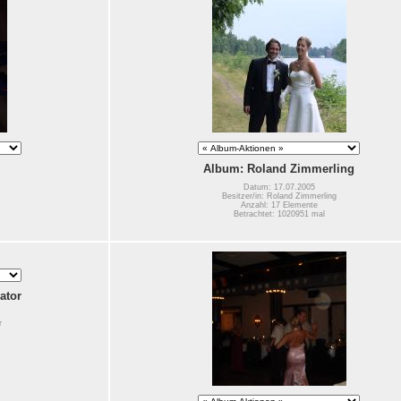
Album: Roland Zimmerling
Datum: 17.07.2005
Besitzer/in: Roland Zimmerling
Anzahl: 17 Elemente
Betrachtet: 1020951 mal
ator
r