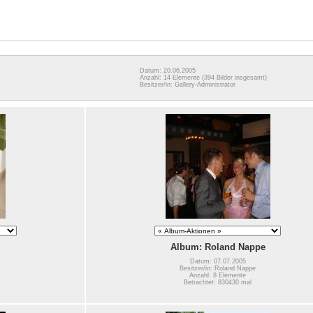
Datum: 20.06.2005
Anzahl: 14 Elemente
(394 Bilder insgesamt)
Besitzer/in: Gallery-Administrator
Album: Roland Nappe
Datum: 07.07.2005
Besitzer/in: Roland Nappe
Anzahl: 8 Elemente
Betrachtet: 830430 mal