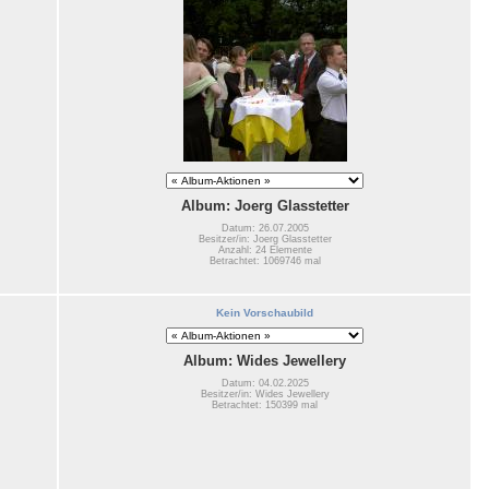
Album: Joerg Glasstetter
Datum: 26.07.2005
Besitzer/in: Joerg Glasstetter
Anzahl: 24 Elemente
Betrachtet: 1069746 mal
Kein Vorschaubild
Album: Wides Jewellery
Datum: 04.02.2025
Besitzer/in: Wides Jewellery
Betrachtet: 150399 mal