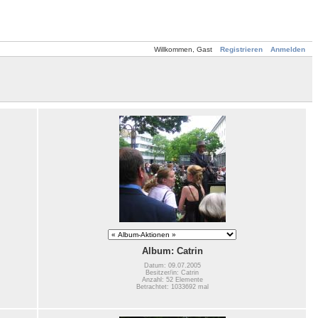
Willkommen, Gast
Registrieren
Anmelden
Album: Catrin
Datum: 09.07.2005
Besitzer/in: Catrin
Anzahl: 52 Elemente
Betrachtet: 1033692 mal