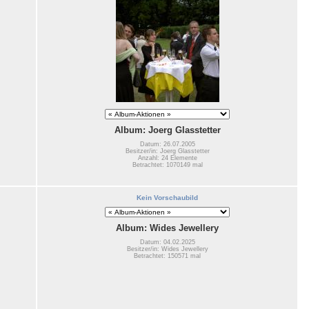
Album: Joerg Glasstetter
Datum: 26.07.2005
Besitzer/in: Joerg Glasstetter
Anzahl: 24 Elemente
Betrachtet: 1070149 mal
Kein Vorschaubild
Album: Wides Jewellery
Datum: 04.02.2025
Besitzer/in: Wides Jewellery
Betrachtet: 150571 mal