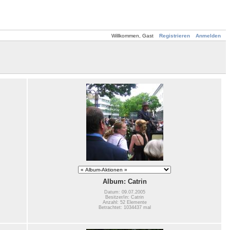
Willkommen, Gast
Registrieren
Anmelden
Album: Catrin
Datum: 09.07.2005
Besitzer/in: Catrin
Anzahl: 52 Elemente
Betrachtet: 1034437 mal