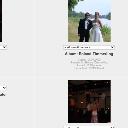
Album: Roland Zimmerling
Datum: 17.07.2005
Besitzer/in: Roland Zimmerling
Anzahl: 17 Elemente
Betrachtet: 1021369 mal
ator
r