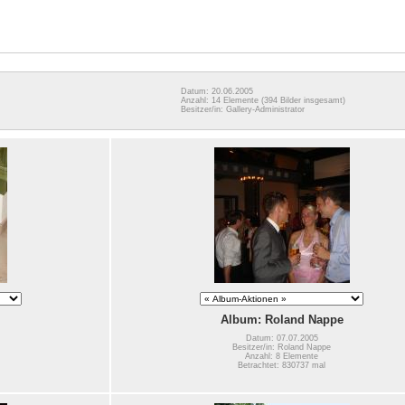
Datum: 20.06.2005
Anzahl: 14 Elemente
(394 Bilder insgesamt)
Besitzer/in: Gallery-Administrator
Album: Roland Nappe
Datum: 07.07.2005
Besitzer/in: Roland Nappe
Anzahl: 8 Elemente
Betrachtet: 830737 mal