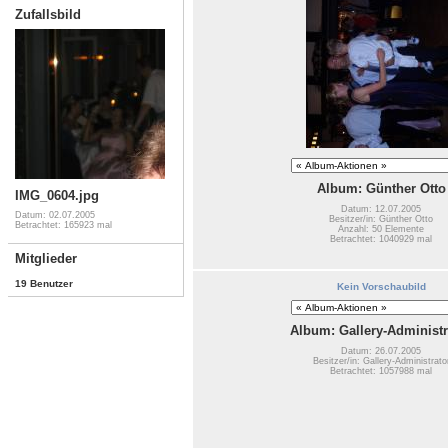
Zufallsbild
Album: Günther Otto
IMG_0604.jpg
Datum: 12.07.2005
Datum: 02.07.2005
Besitzer/in: Günther Otto
Betrachtet: 165923 mal
Anzahl: 50 Elemente
Betrachtet: 1040929 mal
Mitglieder
19 Benutzer
Kein Vorschaubild
Album: Gallery-Administr
Datum: 26.07.2005
Besitzer/in: Gallery-Administrato
Betrachtet: 1057988 mal