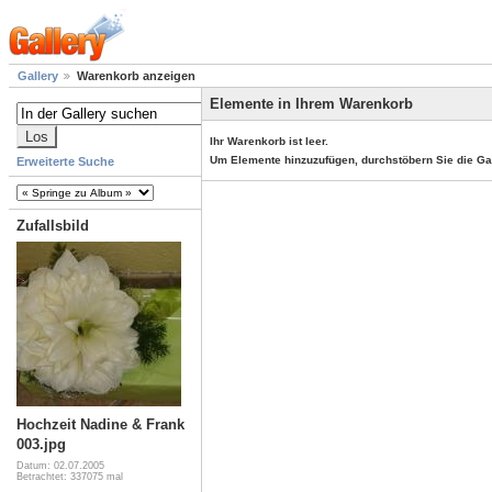
Gallery
Warenkorb anzeigen
Elemente in Ihrem Warenkorb
Ihr Warenkorb ist leer.
Um Elemente hinzuzufügen, durchstöbern Sie die Ga
Erweiterte Suche
Zufallsbild
Hochzeit Nadine & Frank
003.jpg
Datum: 02.07.2005
Betrachtet: 337075 mal