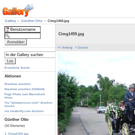
Gallery
Günther Otto
Cimg1459.jpg
Cimg1459.jpg
<< Anfang
< Zurück
Erweiterte Suche
Aktionen
Diashow ansehen
Diashow ansehen (Vollbild)
Füge Photo zum Warenkorb
hinzu
Via "photoaccess.com" drucken
lassen
via shutterfly.com drucken
Günther Otto
(50 Elemente)
1. Cimg1526.jpg