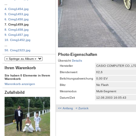
...
4. Cimg1454.jpg
5. Cimg1453.jpg
6. Cimg1450.jpg
7. Cimg1459.jpg
8. Cimg1458.jpg
9. Cimg1457.jpg
10. Cimg1452.jpg
...
50. Cimg1523.jpg
Photo-Eigenschaften
Übersicht
Details
Hersteller
CASIO COMPUTER CO.,LT
Ihren Warenkorb
Blendenwert
f/2,6
Sie haben 0 Elemente in Ihrem
Belichtungsabweichung
0,00 EV
Warenkorb
Warenkorb anzeigen
Blitz
No Flash
Messmodus
Multi-Segment
Zufallsbild
Datum/Zeit
12.08.2003 16:05:43
<< Anfang
< Zurück