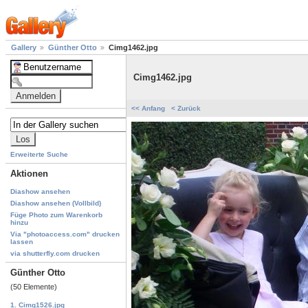
Gallery
Günther Otto
Cimg1462.jpg
Cimg1462.jpg
<< Anfang
< Zurück
Erweiterte Suche
Aktionen
Diashow ansehen
Diashow ansehen (Vollbild)
Füge Photo zum Warenkorb
hinzu
Via "photoaccess.com" drucken
lassen
via shutterfly.com drucken
Günther Otto
(50 Elemente)
1. Cimg1526.jpg