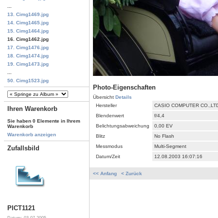
...
13. Cimg1469.jpg
14. Cimg1465.jpg
15. Cimg1464.jpg
16. Cimg1462.jpg
17. Cimg1476.jpg
18. Cimg1474.jpg
19. Cimg1473.jpg
...
50. Cimg1523.jpg
Photo-Eigenschaften
Übersicht
Details
Hersteller
CASIO COMPUTER CO.,LT
Ihren Warenkorb
Blendenwert
f/4,4
Sie haben 0 Elemente in Ihrem
Belichtungsabweichung
0,00 EV
Warenkorb
Warenkorb anzeigen
Blitz
No Flash
Messmodus
Multi-Segment
Zufallsbild
Datum/Zeit
12.08.2003 16:07:16
<< Anfang
< Zurück
PICT1121
Datum: 03.07.2005