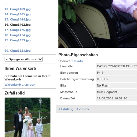
...
13. Cimg1469.jpg
14. Cimg1465.jpg
15. Cimg1464.jpg
16. Cimg1462.jpg
17. Cimg1476.jpg
18. Cimg1474.jpg
19. Cimg1473.jpg
...
50. Cimg1523.jpg
Photo-Eigenschaften
Übersicht
Details
Hersteller
CASIO COMPUTER CO.,LT
Ihren Warenkorb
Blendenwert
f/4,4
Sie haben 0 Elemente in Ihrem
Belichtungsabweichung
0,00 EV
Warenkorb
Warenkorb anzeigen
Blitz
No Flash
Messmodus
Multi-Segment
Zufallsbild
Datum/Zeit
12.08.2003 16:07:16
<< Anfang
< Zurück