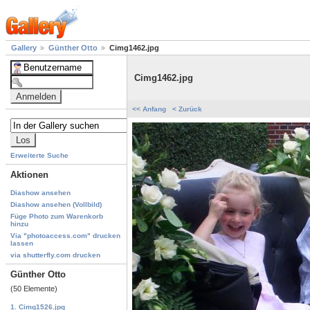
Gallery
Günther Otto
Cimg1462.jpg
Cimg1462.jpg
<< Anfang
< Zurück
Erweiterte Suche
Aktionen
Diashow ansehen
Diashow ansehen (Vollbild)
Füge Photo zum Warenkorb
hinzu
Via "photoaccess.com" drucken
lassen
via shutterfly.com drucken
Günther Otto
(50 Elemente)
1. Cimg1526.jpg