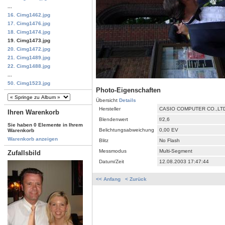
...
16. Cimg1462.jpg
17. Cimg1476.jpg
18. Cimg1474.jpg
19. Cimg1473.jpg
20. Cimg1472.jpg
21. Cimg1489.jpg
22. Cimg1488.jpg
...
50. Cimg1523.jpg
Photo-Eigenschaften
Übersicht
Details
Hersteller
CASIO COMPUTER CO.,LT
Ihren Warenkorb
Blendenwert
f/2,6
Sie haben 0 Elemente in Ihrem
Belichtungsabweichung
0,00 EV
Warenkorb
Warenkorb anzeigen
Blitz
No Flash
Messmodus
Multi-Segment
Zufallsbild
Datum/Zeit
12.08.2003 17:47:44
<< Anfang
< Zurück