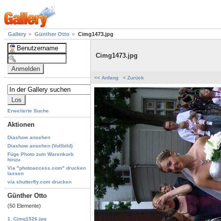
Gallery
Günther Otto
Cimg1473.jpg
Cimg1473.jpg
<< Anfang
< Zurück
Erweiterte Suche
Aktionen
Diashow ansehen
Diashow ansehen (Vollbild)
Füge Photo zum Warenkorb
hinzu
Via "photoaccess.com" drucken
lassen
via shutterfly.com drucken
Günther Otto
(50 Elemente)
1. Cimg1526.jpg