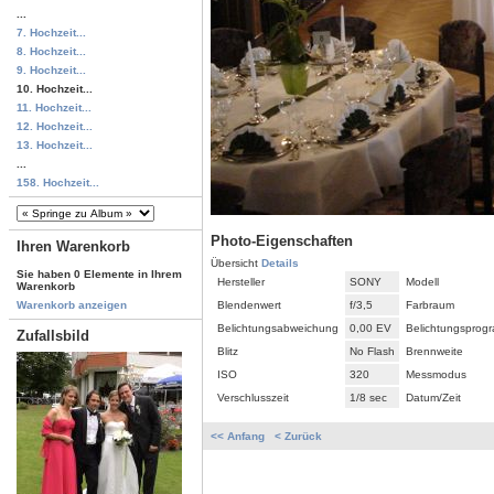
...
7. Hochzeit...
8. Hochzeit...
9. Hochzeit...
10. Hochzeit...
11. Hochzeit...
12. Hochzeit...
13. Hochzeit...
...
158. Hochzeit...
Photo-Eigenschaften
Ihren Warenkorb
Übersicht
Details
Sie haben 0 Elemente in Ihrem
Hersteller
SONY
Modell
Warenkorb
Blendenwert
f/3,5
Farbraum
Warenkorb anzeigen
Belichtungsabweichung
0,00 EV
Belichtungsprog
Zufallsbild
Blitz
No Flash
Brennweite
ISO
320
Messmodus
Verschlusszeit
1/8 sec
Datum/Zeit
<< Anfang
< Zurück