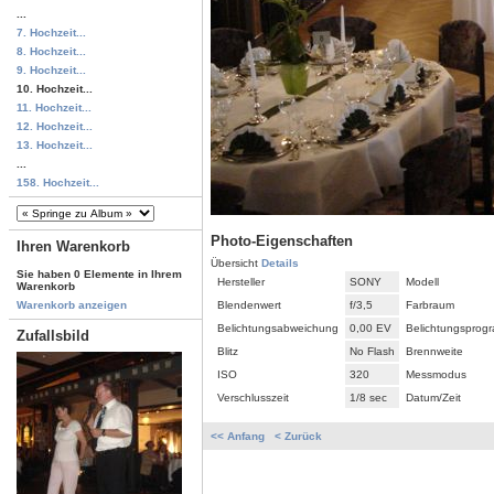
...
7. Hochzeit...
8. Hochzeit...
9. Hochzeit...
10. Hochzeit...
11. Hochzeit...
12. Hochzeit...
13. Hochzeit...
...
158. Hochzeit...
Photo-Eigenschaften
Ihren Warenkorb
Übersicht
Details
Sie haben 0 Elemente in Ihrem
Hersteller
SONY
Modell
Warenkorb
Blendenwert
f/3,5
Farbraum
Warenkorb anzeigen
Belichtungsabweichung
0,00 EV
Belichtungsprog
Zufallsbild
Blitz
No Flash
Brennweite
ISO
320
Messmodus
Verschlusszeit
1/8 sec
Datum/Zeit
<< Anfang
< Zurück