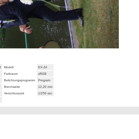
D
Modell
EX-Z4
Farbraum
sRGB
Belichtungsprogramm
Program
Brennweite
12,20 mm
Verschlusszeit
1/250 sec