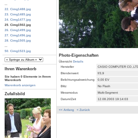
...
22. Cimg1488.jpg
23. Cimg1485.jpg
24. Cimg1477.jpg
25. Cimg1502.jpg
26. Cimg1499.jpg
27. Cimg1496.jpg
28. Cimg1505.jpg
...
50. Cimg1523.jpg
Photo-Eigenschaften
Übersicht
Details
Hersteller
CASIO COMPUTER CO.,LT
Ihren Warenkorb
Blendenwert
f/3,9
Sie haben 0 Elemente in Ihrem
Belichtungsabweichung
0,00 EV
Warenkorb
Warenkorb anzeigen
Blitz
No Flash
Messmodus
Multi-Segment
Zufallsbild
Datum/Zeit
12.08.2003 19:14:03
<< Anfang
< Zurück