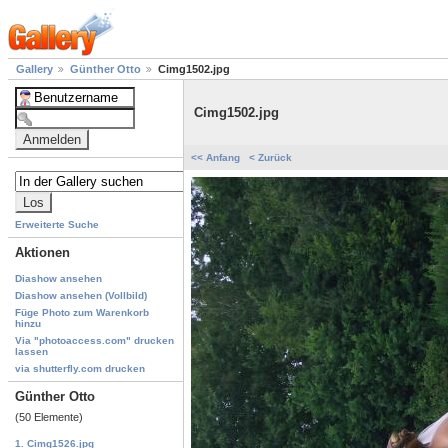
Gallery
Günther Otto
Cimg1502.jpg
Cimg1502.jpg
<< Anfang
< Zurück
Erweiterte Suche
Aktionen
Diashow ansehen
Diashow ansehen (Vollbild)
Füge Photo zum Warenkorb
hinzu
Via "photoaccess.com" drucken
lassen
via shutterfly.com drucken
Günther Otto
(50 Elemente)
1. Cimg1526.jpg