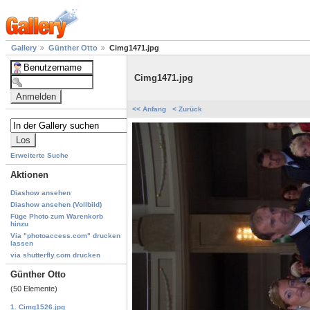
Gallery
Günther Otto
Cimg1471.jpg
Cimg1471.jpg
<< Anfang
< Zurück
Erweiterte Suche
Aktionen
Diashow ansehen
Diashow ansehen (Vollbild)
Füge Photo zum Warenkorb
hinzu
Via "photoaccess.com" drucken
lassen
via shutterfly.com drucken
Günther Otto
(50 Elemente)
1. Cimg1526.jpg