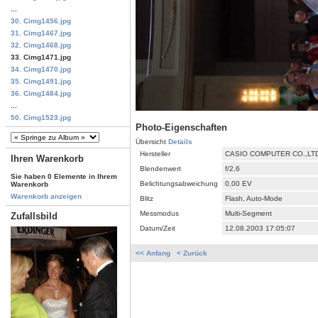
...
30. Cimg1456.jpg
31. Cimg1467.jpg
32. Cimg1468.jpg
33. Cimg1471.jpg
34. Cimg1470.jpg
35. Cimg1491.jpg
36. Cimg1484.jpg
...
50. Cimg1523.jpg
Photo-Eigenschaften
Übersicht
Details
Hersteller
CASIO COMPUTER CO.,LT
Ihren Warenkorb
Blendenwert
f/2,6
Sie haben 0 Elemente in Ihrem
Belichtungsabweichung
0,00 EV
Warenkorb
Warenkorb anzeigen
Blitz
Flash, Auto-Mode
Messmodus
Multi-Segment
Zufallsbild
Datum/Zeit
12.08.2003 17:05:07
<< Anfang
< Zurück