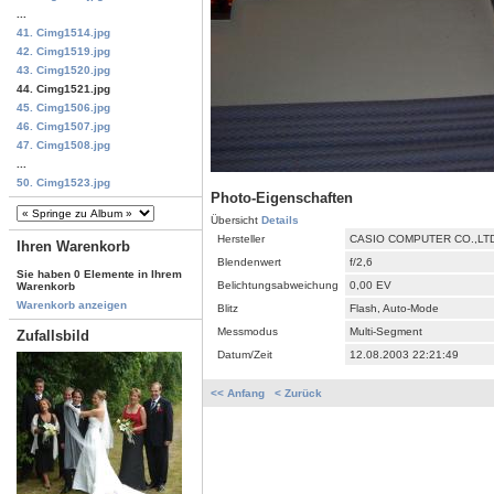
...
41. Cimg1514.jpg
42. Cimg1519.jpg
43. Cimg1520.jpg
44. Cimg1521.jpg
45. Cimg1506.jpg
46. Cimg1507.jpg
47. Cimg1508.jpg
...
50. Cimg1523.jpg
Photo-Eigenschaften
Übersicht
Details
Hersteller
CASIO COMPUTER CO.,LT
Ihren Warenkorb
Blendenwert
f/2,6
Sie haben 0 Elemente in Ihrem
Belichtungsabweichung
0,00 EV
Warenkorb
Warenkorb anzeigen
Blitz
Flash, Auto-Mode
Messmodus
Multi-Segment
Zufallsbild
Datum/Zeit
12.08.2003 22:21:49
<< Anfang
< Zurück