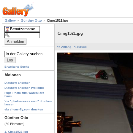
Gallery
Günther Otto
Cimg1521.jpg
Cimg1521.jpg
<< Anfang
< Zurück
Erweiterte Suche
Aktionen
Diashow ansehen
Diashow ansehen (Vollbild)
Füge Photo zum Warenkorb
hinzu
Via "photoaccess.com" drucken
lassen
via shutterfly.com drucken
Günther Otto
(50 Elemente)
1. Cimg1526.jpg