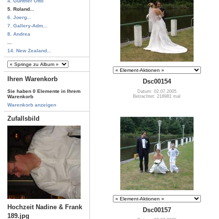
4. Günther Otto
5. Roland...
6. Joerg...
7. Gallery-Adm...
8. Andrea
...
14. New Zealand...
Ihren Warenkorb
Dsc00154
Sie haben 0 Elemente in Ihrem
Datum: 02.07.2005
Betrachtet: 218981 mal
Warenkorb
Warenkorb anzeigen
Zufallsbild
Hochzeit Nadine & Frank
Dsc00157
189.jpg