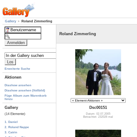
Gallery
Roland Zimmerling
Roland Zimmerling
Erweiterte Suche
Aktionen
Diashow ansehen
Diashow ansehen (Vollbild)
Füge Album zum Warenkorb
hinzu
Gallery
Dsc00151
(14 Elemente)
Datum: 02.07.2005
Betrachtet: 232026 mal
1. Daniel
2. Roland Nappe
3. Catrin