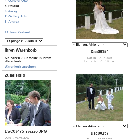
4. Günther Otto
5. Roland...
6. Joerg...
7. Gallery-Adm...
8. Andrea
...
14. New Zealand...
Ihren Warenkorb
Dsc00154
Sie haben 0 Elemente in Ihrem
Datum: 02.07.2005
Betrachtet: 218786 mal
Warenkorb
Warenkorb anzeigen
Zufallsbild
DSC03475_resize.JPG
Dsc00157
Datum: 02.07.2005