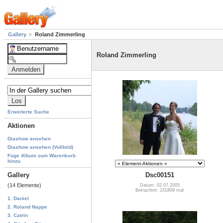
Gallery
Roland Zimmerling
Roland Zimmerling
Erweiterte Suche
Aktionen
Diashow ansehen
Diashow ansehen (Vollbild)
Füge Album zum Warenkorb
hinzu
Gallery
Dsc00151
(14 Elemente)
Datum: 02.07.2005
Betrachtet: 231809 mal
1. Daniel
2. Roland Nappe
3. Catrin