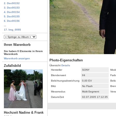
2. Dsc00152
3. Dsc00153
4. Dsc00154
5. Dsc00155
6. Dsc00156
...
17. Img_0095
Ihren Warenkorb
Sie haben 0 Elemente in Ihrem
Warenkorb
Warenkorb anzeigen
Photo-Eigenschaften
Zufallsbild
Übersicht
Details
Hersteller
SONY
Mode
Blendenwert
f/4
Farb
Belichtungsabweichung
0,00 EV
Beli
Blitz
No Flash
Bren
Messmodus
Multi-Segment
Vers
Datum/Zeit
02.07.2005 17:12:35
Hochzeit Nadine & Frank