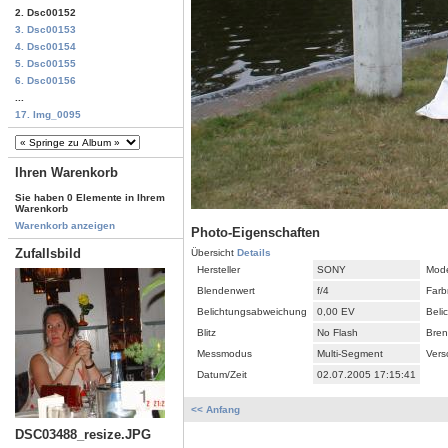
2. Dsc00152
3. Dsc00153
4. Dsc00154
5. Dsc00155
6. Dsc00156
...
17. Img_0095
Ihren Warenkorb
Sie haben 0 Elemente in Ihrem
Warenkorb
Warenkorb anzeigen
Photo-Eigenschaften
Zufallsbild
Übersicht
Details
Hersteller
SONY
Mode
Blendenwert
f/4
Farb
Belichtungsabweichung
0,00 EV
Beli
Blitz
No Flash
Bren
Messmodus
Multi-Segment
Vers
Datum/Zeit
02.07.2005 17:15:41
<< Anfang
DSC03488_resize.JPG