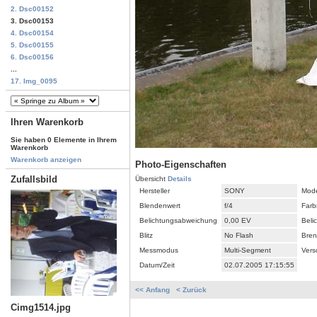
2. Dsc00152
3. Dsc00153
4. Dsc00154
5. Dsc00155
6. Dsc00156
...
17. Img_0095
Ihren Warenkorb
Sie haben 0 Elemente in Ihrem
Warenkorb
Warenkorb anzeigen
Photo-Eigenschaften
Zufallsbild
Übersicht
Details
Hersteller
SONY
Mode
Blendenwert
f/4
Farb
Belichtungsabweichung
0,00 EV
Beli
Blitz
No Flash
Bren
Messmodus
Multi-Segment
Vers
Datum/Zeit
02.07.2005 17:15:55
<< Anfang
< Zurück
Cimg1514.jpg