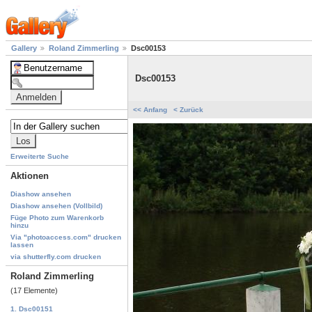
Gallery
Roland Zimmerling
Dsc00153
Dsc00153
<< Anfang
< Zurück
Erweiterte Suche
Aktionen
Diashow ansehen
Diashow ansehen (Vollbild)
Füge Photo zum Warenkorb
hinzu
Via "photoaccess.com" drucken
lassen
via shutterfly.com drucken
Roland Zimmerling
(17 Elemente)
1. Dsc00151