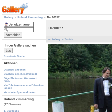
Gallery
Roland Zimmerling
Dsc00157
Dsc00157
<< Anfang
< Zurück
Erweiterte Suche
Aktionen
Diashow ansehen
Diashow ansehen (Vollbild)
Füge Photo zum Warenkorb
hinzu
Via "photoaccess.com" drucken
lassen
via shutterfly.com drucken
Roland Zimmerling
(17 Elemente)
1. Dsc00151