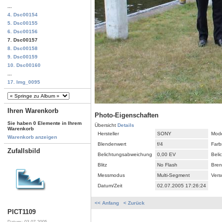
...
4. Dsc00154
5. Dsc00155
6. Dsc00156
7. Dsc00157
8. Dsc00158
9. Dsc00159
10. Dsc00160
...
17. Img_0095
Ihren Warenkorb
Photo-Eigenschaften
Sie haben 0 Elemente in Ihrem
Übersicht
Details
Warenkorb
Hersteller
SONY
Mode
Warenkorb anzeigen
Blendenwert
f/4
Farb
Zufallsbild
Belichtungsabweichung
0,00 EV
Beli
Blitz
No Flash
Bren
Messmodus
Multi-Segment
Vers
Datum/Zeit
02.07.2005 17:26:24
<< Anfang
< Zurück
PICT1109
Datum: 03.07.2005