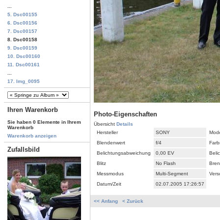
...
5. Dsc00155
6. Dsc00156
7. Dsc00157
8. Dsc00158
9. Dsc00159
10. Dsc00160
11. Dsc00161
...
17. Img_0095
Ihren Warenkorb
Photo-Eigenschaften
Sie haben 0 Elemente in Ihrem
Übersicht
Details
Warenkorb
Hersteller
SONY
Mode
Warenkorb anzeigen
Blendenwert
f/4
Farb
Zufallsbild
Belichtungsabweichung
0,00 EV
Beli
Blitz
No Flash
Bren
Messmodus
Multi-Segment
Vers
Datum/Zeit
02.07.2005 17:26:57
<< Anfang
< Zurück