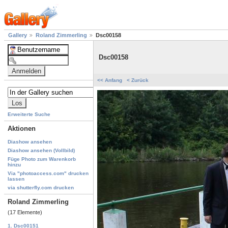
Gallery
Roland Zimmerling
Dsc00158
Dsc00158
<< Anfang
< Zurück
Erweiterte Suche
Aktionen
Diashow ansehen
Diashow ansehen (Vollbild)
Füge Photo zum Warenkorb
hinzu
Via "photoaccess.com" drucken
lassen
via shutterfly.com drucken
Roland Zimmerling
(17 Elemente)
1. Dsc00151