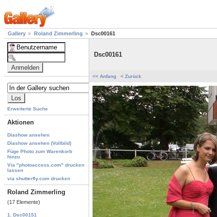
Gallery
Roland Zimmerling
Dsc00161
Dsc00161
<< Anfang
< Zurück
Erweiterte Suche
Aktionen
Diashow ansehen
Diashow ansehen (Vollbild)
Füge Photo zum Warenkorb
hinzu
Via "photoaccess.com" drucken
lassen
via shutterfly.com drucken
Roland Zimmerling
(17 Elemente)
1. Dsc00151