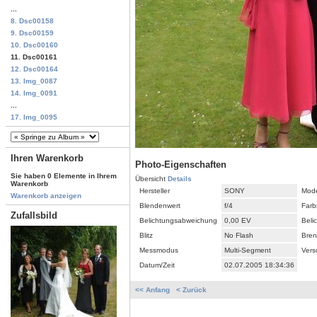
...
8. Dsc00158
9. Dsc00159
10. Dsc00160
11. Dsc00161
12. Dsc00164
13. Img_0087
14. Img_0091
...
17. Img_0095
Ihren Warenkorb
Photo-Eigenschaften
Sie haben 0 Elemente in Ihrem
Übersicht
Details
Warenkorb
Hersteller
SONY
Mode
Warenkorb anzeigen
Blendenwert
f/4
Farb
Zufallsbild
Belichtungsabweichung
0,00 EV
Beli
Blitz
No Flash
Bren
Messmodus
Multi-Segment
Vers
Datum/Zeit
02.07.2005 18:34:36
<< Anfang
< Zurück