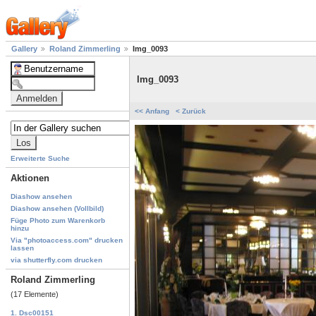
Gallery
Roland Zimmerling
Img_0093
Img_0093
<< Anfang
< Zurück
Erweiterte Suche
Aktionen
Diashow ansehen
Diashow ansehen (Vollbild)
Füge Photo zum Warenkorb
hinzu
Via "photoaccess.com" drucken
lassen
via shutterfly.com drucken
Roland Zimmerling
(17 Elemente)
1. Dsc00151