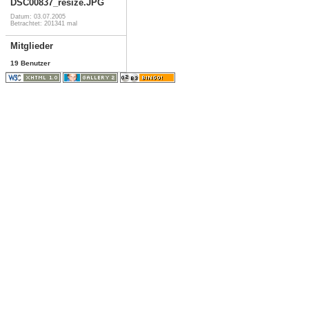
DSC00837_resize.JPG
Datum: 03.07.2005
Betrachtet: 201341 mal
Mitglieder
19 Benutzer