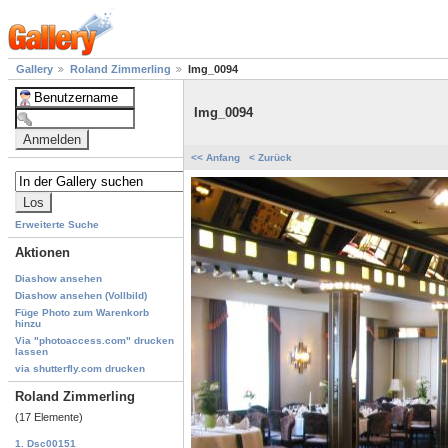
Gallery
Roland Zimmerling
Img_0094
Img_0094
<< Anfang
< Zurück
Erweiterte Suche
Aktionen
Diashow ansehen
Diashow ansehen (Vollbild)
Füge Photo zum Warenkorb
hinzu
Via "photoaccess.com" drucken
lassen
via shutterfly.com drucken
Roland Zimmerling
(17 Elemente)
1. Dsc00151