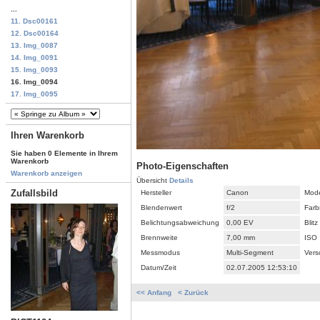
...
11. Dsc00161
12. Dsc00164
13. Img_0087
14. Img_0091
15. Img_0093
16. Img_0094
17. Img_0095
Ihren Warenkorb
Sie haben 0 Elemente in Ihrem
Warenkorb
Photo-Eigenschaften
Warenkorb anzeigen
Übersicht
Details
Zufallsbild
Hersteller
Canon
Mode
Blendenwert
f/2
Farb
Belichtungsabweichung
0,00 EV
Blitz
Brennweite
7,00 mm
ISO
Messmodus
Multi-Segment
Vers
Datum/Zeit
02.07.2005 12:53:10
<< Anfang
< Zurück