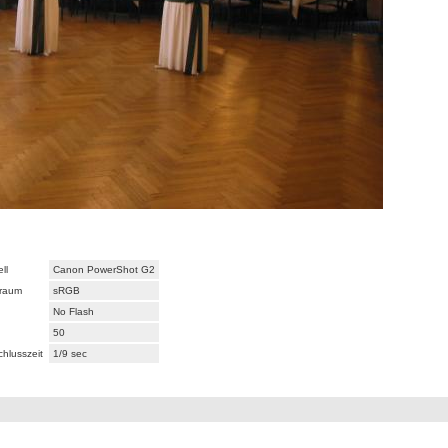
ll
Canon PowerShot G2
raum
sRGB
No Flash
50
chlusszeit
1/9 sec