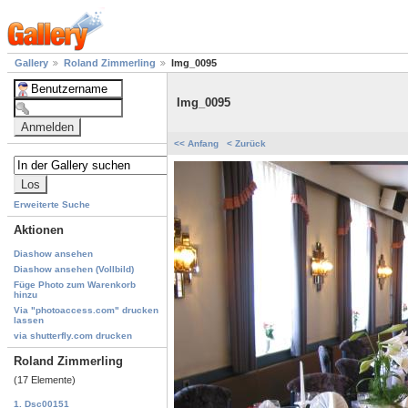
Gallery
Roland Zimmerling
Img_0095
Img_0095
<< Anfang
< Zurück
Erweiterte Suche
Aktionen
Diashow ansehen
Diashow ansehen (Vollbild)
Füge Photo zum Warenkorb
hinzu
Via "photoaccess.com" drucken
lassen
via shutterfly.com drucken
Roland Zimmerling
(17 Elemente)
1. Dsc00151