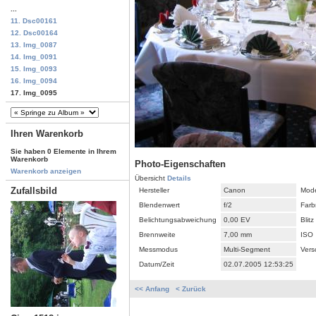
...
11. Dsc00161
12. Dsc00164
13. Img_0087
14. Img_0091
15. Img_0093
16. Img_0094
17. Img_0095
Ihren Warenkorb
Sie haben 0 Elemente in Ihrem
Warenkorb
Photo-Eigenschaften
Warenkorb anzeigen
Übersicht
Details
Zufallsbild
Hersteller
Canon
Mode
Blendenwert
f/2
Farb
Belichtungsabweichung
0,00 EV
Blitz
Brennweite
7,00 mm
ISO
Messmodus
Multi-Segment
Vers
Datum/Zeit
02.07.2005 12:53:25
<< Anfang
< Zurück