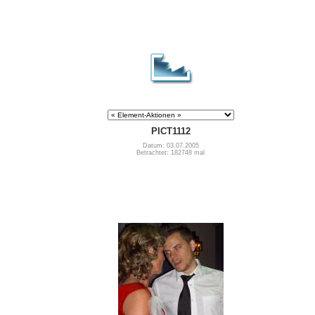
PICT1112
Datum: 03.07.2005
Betrachtet: 182748 mal