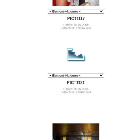
PICT1117
Datum: 03.07.2005
Betrachtet: 178967 mal
PICT1121
Datum: 03.07.2005
Betrachtet: 190406 mal