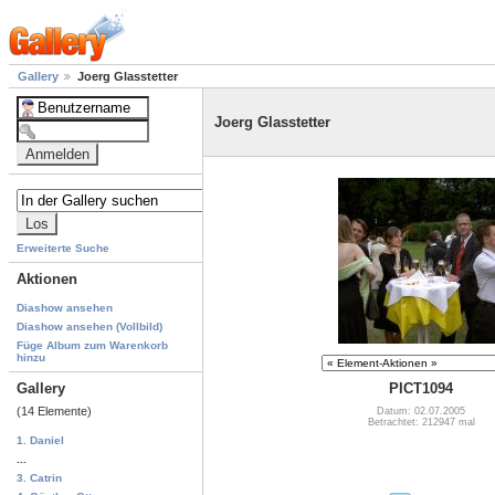
Gallery
Joerg Glasstetter
Joerg Glasstetter
Erweiterte Suche
Aktionen
Diashow ansehen
Diashow ansehen (Vollbild)
Füge Album zum Warenkorb
hinzu
Gallery
PICT1094
(14 Elemente)
Datum: 02.07.2005
Betrachtet: 212947 mal
1. Daniel
...
3. Catrin