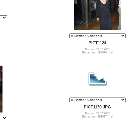
PICT1124
Datum: 03.07.2005
Betrachtet: 189970 mal
PICT1130.JPG
Datum: 03.07.2005
Betrachtet: 261937 mal