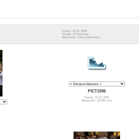
Datum: 26.07.2005
Anzahl: 24 Elemente
Besitzer/in: Joerg Glasstetter
PICT1096
Datum: 02.07.2005
Betrachtet: 193391 mal