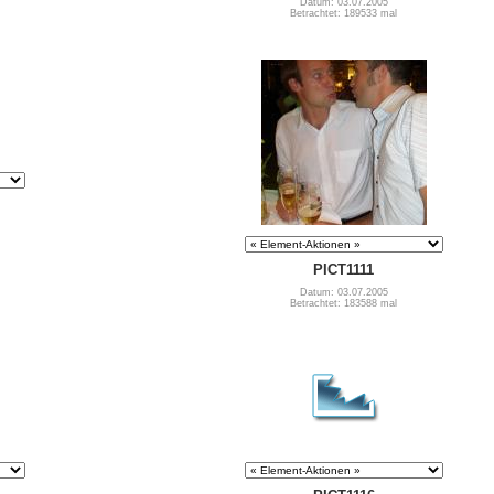
Datum: 03.07.2005
Betrachtet: 189533 mal
PICT1111
Datum: 03.07.2005
Betrachtet: 183588 mal