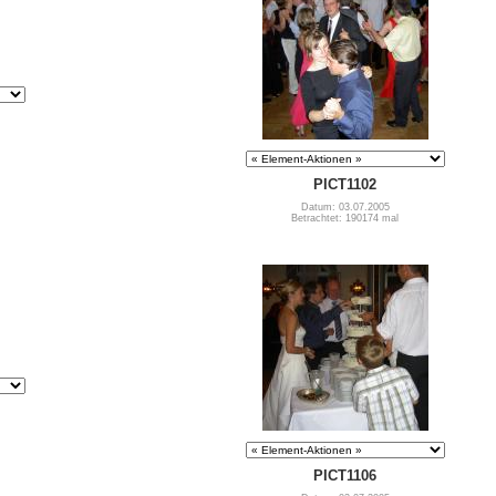
PICT1102
Datum: 03.07.2005
Betrachtet: 190174 mal
PICT1106