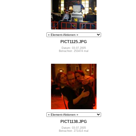
PICT1125.JPG
Datum: 03.07.2005
Betrachtet: 253474 mal
PICT1138.JPG
Datum: 03.07.2005
Betrachtet: 271414 mal