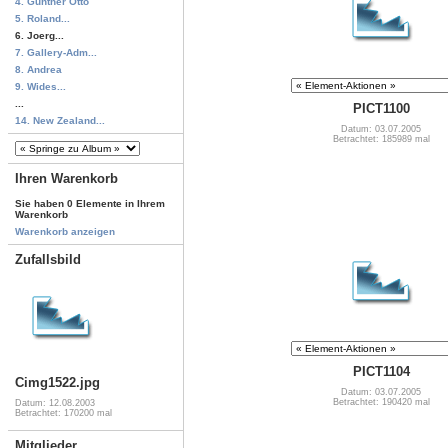
4. Günther Otto
5. Roland...
6. Joerg...
7. Gallery-Adm...
8. Andrea
9. Wides...
...
PICT1100
14. New Zealand...
Datum: 03.07.2005
Betrachtet: 185989 mal
Ihren Warenkorb
Sie haben 0 Elemente in Ihrem
Warenkorb
Warenkorb anzeigen
Zufallsbild
PICT1104
Cimg1522.jpg
Datum: 03.07.2005
Betrachtet: 190420 mal
Datum: 12.08.2003
Betrachtet: 170200 mal
Mitglieder