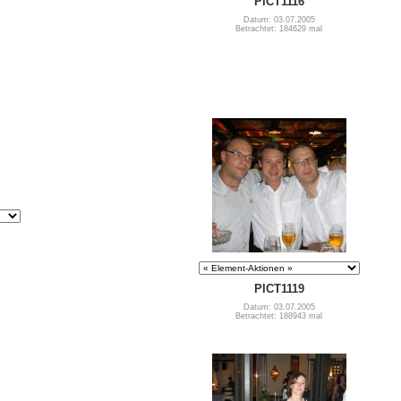
PICT1116
Datum: 03.07.2005
Betrachtet: 184629 mal
PICT1119
Datum: 03.07.2005
Betrachtet: 188943 mal