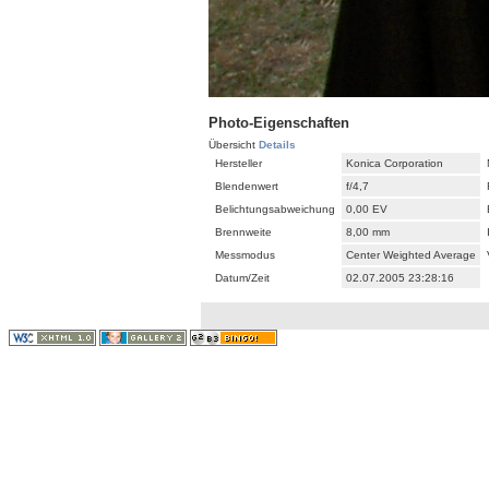
Photo-Eigenschaften
Übersicht
Details
Hersteller
Konica Corporation
Blendenwert
f/4,7
Belichtungsabweichung
0,00 EV
Brennweite
8,00 mm
Messmodus
Center Weighted Average
Datum/Zeit
02.07.2005 23:28:16