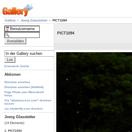
Gallery
Joerg Glasstetter
PICT1094
PICT1094
Erweiterte Suche
Aktionen
Diashow ansehen
Diashow ansehen (Vollbild)
Füge Photo zum Warenkorb
hinzu
Via "photoaccess.com" drucken
lassen
via shutterfly.com drucken
Joerg Glasstetter
(24 Elemente)
1. PICT1094