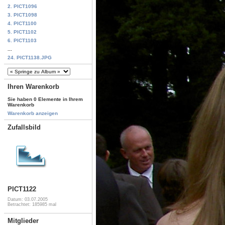
2. PICT1096
3. PICT1098
4. PICT1100
5. PICT1102
6. PICT1103
...
24. PICT1138.JPG
Ihren Warenkorb
Sie haben 0 Elemente in Ihrem
Warenkorb
Warenkorb anzeigen
Zufallsbild
PICT1122
Datum: 03.07.2005
Betrachtet: 185985 mal
Mitglieder