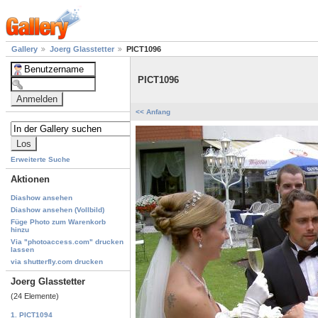
Gallery
Joerg Glasstetter
PICT1096
PICT1096
<< Anfang
Erweiterte Suche
Aktionen
Diashow ansehen
Diashow ansehen (Vollbild)
Füge Photo zum Warenkorb
hinzu
Via "photoaccess.com" drucken
lassen
via shutterfly.com drucken
Joerg Glasstetter
(24 Elemente)
1. PICT1094