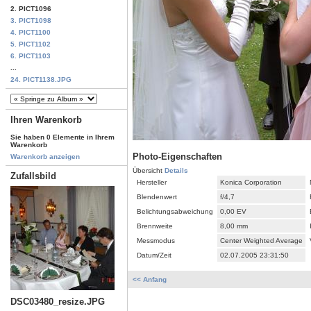
2. PICT1096
3. PICT1098
4. PICT1100
5. PICT1102
6. PICT1103
...
24. PICT1138.JPG
Ihren Warenkorb
Sie haben 0 Elemente in Ihrem
Warenkorb
Photo-Eigenschaften
Warenkorb anzeigen
Übersicht
Details
Zufallsbild
Hersteller
Konica Corporation
Blendenwert
f/4,7
Belichtungsabweichung
0,00 EV
Brennweite
8,00 mm
Messmodus
Center Weighted Average
Datum/Zeit
02.07.2005 23:31:50
<< Anfang
DSC03480_resize.JPG