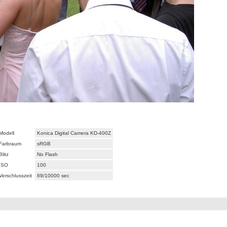
Modell
Konica Digital Camera KD-400Z
Farbraum
sRGB
Blitz
No Flash
ISO
100
Verschlusszeit
69/10000 sec