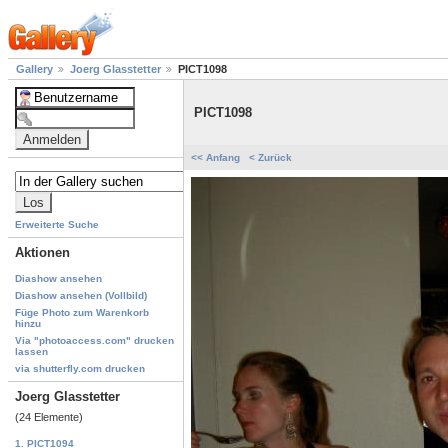
Gallery
Joerg Glasstetter
PICT1098
PICT1098
<< Anfang
< Zurück
Erweiterte Suche
Aktionen
Diashow ansehen
Diashow ansehen (Vollbild)
Füge Photo zum Warenkorb
hinzu
Via "photoaccess.com" drucken
lassen
via shutterfly.com drucken
Joerg Glasstetter
(24 Elemente)
1. PICT1094