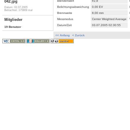
Blendenwert
f/2,8
042.jpg
Belichtungsabweichung
0,00 EV
Datum: 02.07.2005
Betrachtet: 175809 mal
Brennweite
8,00 mm
Messmodus
Center Weighted Average
Mitglieder
Datum/Zeit
03.07.2005 02:30:55
19 Benutzer
<< Anfang
< Zurück