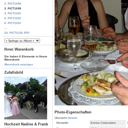
2. PICT1096
3. PICT1098
4. PICT1100
5. PICT1102
6. PICT1103
...
24. PICT1138.JPG
Ihren Warenkorb
Sie haben 0 Elemente in Ihrem
Warenkorb
Warenkorb anzeigen
Zufallsbild
Photo-Eigenschaften
Übersicht
Details
Hersteller
Konica Corporation
Hochzeit Nadine & Frank