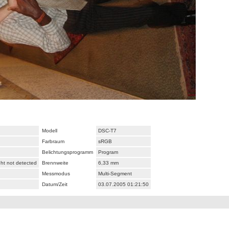
Modell
DSC-T7
Farbraum
sRGB
Belichtungsprogramm
Program
ght not detected
Brennweite
6,33 mm
Messmodus
Multi-Segment
Datum/Zeit
03.07.2005 01:21:50