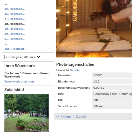
...
15. Hochzeit...
16. Hochzeit...
17. Hochzeit...
18. Hochzeit...
19. Hochzeit...
20. Hochzeit...
21. Hochzeit...
...
158. Hochzeit...
Photo-Eigenschaften
Ihren Warenkorb
Übersicht
Details
Sie haben 0 Elemente in Ihrem
Hersteller
SONY
Warenkorb
Blendenwert
f/3,5
Warenkorb anzeigen
Belichtungsabweichung
0,00 EV
Zufallsbild
Blitz
Compulsory Flash, Return li
ISO
200
Verschlusszeit
1/8 sec
<< Anfang
< Zurück