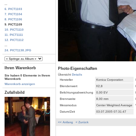
...
6. PICT1103
7. PICT1104
8. PICT1106
9. PICT1109
10. PICT1110
11. PICT1111
12. PICT1112
...
24. PICT1138.JPG
Ihren Warenkorb
Photo-Eigenschaften
Übersicht
Details
Sie haben 0 Elemente in Ihrem
Warenkorb
Hersteller
Konica Corporation
Warenkorb anzeigen
Blendenwert
f/2,8
Zufallsbild
Belichtungsabweichung
0,00 EV
Brennweite
8,00 mm
Messmodus
Center Weighted Average
Datum/Zeit
03.07.2005 07:31:47
<< Anfang
< Zurück