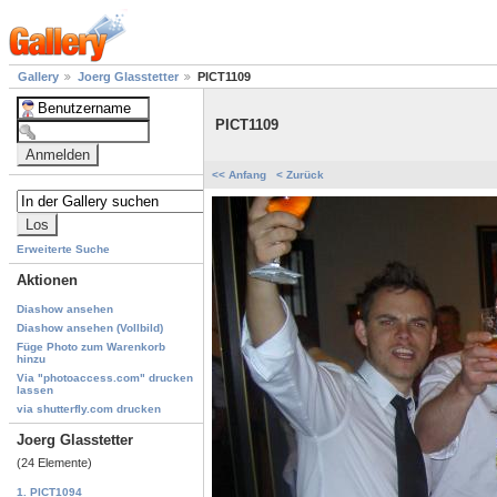
Gallery
Joerg Glasstetter
PICT1109
PICT1109
<< Anfang
< Zurück
Erweiterte Suche
Aktionen
Diashow ansehen
Diashow ansehen (Vollbild)
Füge Photo zum Warenkorb
hinzu
Via "photoaccess.com" drucken
lassen
via shutterfly.com drucken
Joerg Glasstetter
(24 Elemente)
1. PICT1094