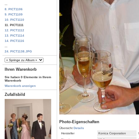
...
8. PICT1106
9. PICT1109
10. PICT1110
11. PICT1111
12. PICT1112
13. PICT1114
14. PICT1116
...
24. PICT1138.JPG
Ihren Warenkorb
Sie haben 0 Elemente in Ihrem
Warenkorb
Warenkorb anzeigen
Zufallsbild
Photo-Eigenschaften
Übersicht
Details
Hersteller
Konica Corporation