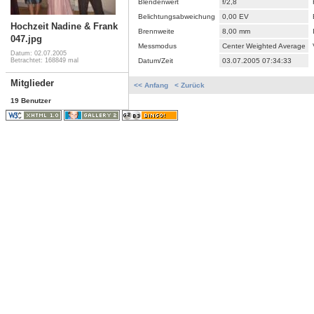
Blendenwert
f/2,8
Belichtungsabweichung
0,00 EV
Hochzeit Nadine & Frank
Brennweite
8,00 mm
047.jpg
Messmodus
Center Weighted Average
Datum: 02.07.2005
Datum/Zeit
03.07.2005 07:34:33
Betrachtet: 168849 mal
Mitglieder
<< Anfang
< Zurück
19 Benutzer