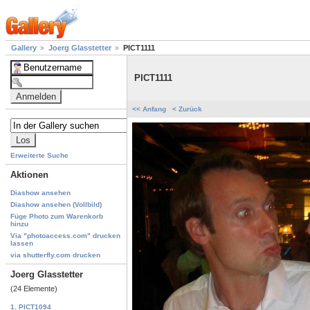
Gallery
Joerg Glasstetter
PICT1111
PICT1111
<< Anfang
< Zurück
Erweiterte Suche
Aktionen
Diashow ansehen
Diashow ansehen (Vollbild)
Füge Photo zum Warenkorb
hinzu
Via "photoaccess.com" drucken
lassen
via shutterfly.com drucken
Joerg Glasstetter
(24 Elemente)
1. PICT1094