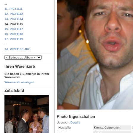
...
11. PICT1111
12. PICT1112
13. PICT1114
14. PICT1116
15. PICT1117
16. PICT1118
17. PICT1119
...
24. PICT1138.JPG
Ihren Warenkorb
Sie haben 0 Elemente in Ihrem
Warenkorb
Warenkorb anzeigen
Zufallsbild
Photo-Eigenschaften
Übersicht
Details
Hersteller
Konica Corporation