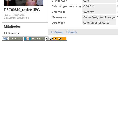
Blendenwert
f/2,8
Belichtungsabweichung
0,00 EV
DSC00810_resize.JPG
Brennweite
8,00 mm
Datum: 03.07.2005
Messmodus
Center Weighted Average
Betrachtet: 205285 mal
Datum/Zeit
03.07.2005 08:02:13
Mitglieder
<< Anfang
< Zurück
19 Benutzer