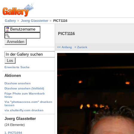
Gallery
Joerg Glasstetter
PICT1116
PICT1116
<< Anfang
< Zurück
Erweiterte Suche
Aktionen
Diashow ansehen
Diashow ansehen (Vollbild)
Füge Photo zum Warenkorb
hinzu
Via "photoaccess.com" drucken
lassen
via shutterfly.com drucken
Joerg Glasstetter
(24 Elemente)
1. PICT1094