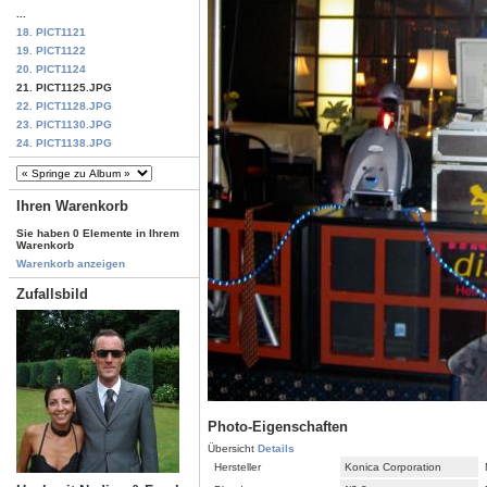
...
18. PICT1121
19. PICT1122
20. PICT1124
21. PICT1125.JPG
22. PICT1128.JPG
23. PICT1130.JPG
24. PICT1138.JPG
Ihren Warenkorb
Sie haben 0 Elemente in Ihrem
Warenkorb
Warenkorb anzeigen
Zufallsbild
Photo-Eigenschaften
Übersicht
Details
Hersteller
Konica Corporation