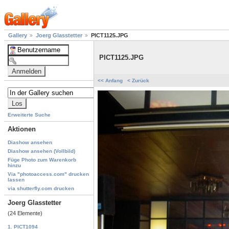
Gallery
Joerg Glasstetter
PICT1125.JPG
PICT1125.JPG
<< Anfang
< Zurück
Erweiterte Suche
Aktionen
Diashow ansehen
Diashow ansehen (Vollbild)
Füge Photo zum Warenkorb
hinzu
Via "photoaccess.com" drucken
lassen
via shutterfly.com drucken
Joerg Glasstetter
(24 Elemente)
1. PICT1094