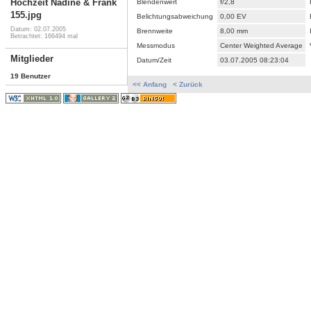
Hochzeit Nadine & Frank
Blendenwert
f/2,8
155.jpg
Belichtungsabweichung
0,00 EV
Datum: 02.07.2005
Brennweite
8,00 mm
Betrachtet: 166494 mal
Messmodus
Center Weighted Average
Mitglieder
Datum/Zeit
03.07.2005 08:23:04
19 Benutzer
<< Anfang
< Zurück