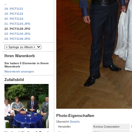
...
18. PICT1121
19. PICT1122
20. PICT1124
21. PICT1125.JPG
22. PICT1128.JPG
23. PICT1130.JPG
24. PICT1138.JPG
Ihren Warenkorb
Sie haben 0 Elemente in Ihrem
Warenkorb
Warenkorb anzeigen
Zufallsbild
Photo-Eigenschaften
Übersicht
Details
Hersteller
Konica Corporation