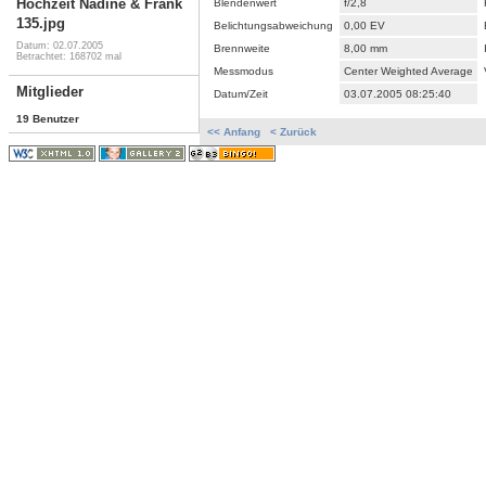
Hochzeit Nadine & Frank
Blendenwert
f/2,8
135.jpg
Belichtungsabweichung
0,00 EV
Datum: 02.07.2005
Brennweite
8,00 mm
Betrachtet: 168702 mal
Messmodus
Center Weighted Average
Mitglieder
Datum/Zeit
03.07.2005 08:25:40
19 Benutzer
<< Anfang
< Zurück