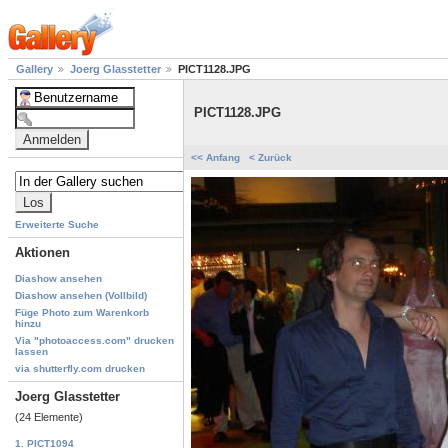
Gallery
Joerg Glasstetter
PICT1128.JPG
PICT1128.JPG
<< Anfang
< Zurück
Erweiterte Suche
Aktionen
Diashow ansehen
Diashow ansehen (Vollbild)
Füge Photo zum Warenkorb
hinzu
Via "photoaccess.com" drucken
lassen
via shutterfly.com drucken
Joerg Glasstetter
(24 Elemente)
1. PICT1094