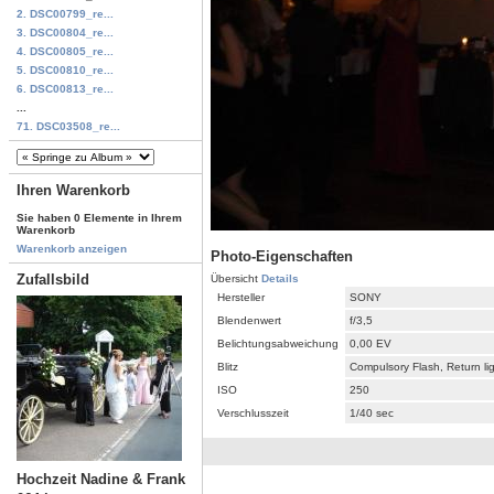
2. DSC00799_re...
3. DSC00804_re...
4. DSC00805_re...
5. DSC00810_re...
6. DSC00813_re...
...
71. DSC03508_re...
Ihren Warenkorb
Sie haben 0 Elemente in Ihrem
Warenkorb
Warenkorb anzeigen
Photo-Eigenschaften
Zufallsbild
Übersicht
Details
Hersteller
SONY
Blendenwert
f/3,5
Belichtungsabweichung
0,00 EV
Blitz
Compulsory Flash, Return li
ISO
250
Verschlusszeit
1/40 sec
Hochzeit Nadine & Frank