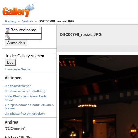
Gallery
Andrea
DSC00798_resize.JPG
DSC00798_resize.JPG
Erweiterte Suche
Aktionen
Diashow ansehen
Diashow ansehen (Vollbild)
Füge Photo zum Warenkorb
hinzu
Via "photoaccess.com" drucken
lassen
via shutterfly.com drucken
Andrea
(71 Elemente)
1. DSC00798_re...