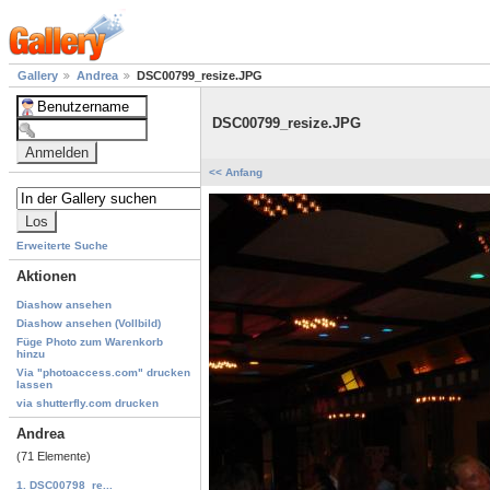
Gallery
Andrea
DSC00799_resize.JPG
DSC00799_resize.JPG
<< Anfang
Erweiterte Suche
Aktionen
Diashow ansehen
Diashow ansehen (Vollbild)
Füge Photo zum Warenkorb
hinzu
Via "photoaccess.com" drucken
lassen
via shutterfly.com drucken
Andrea
(71 Elemente)
1. DSC00798_re...