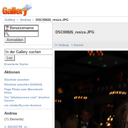
Gallery
Andrea
DSC00826_resize.JPG
DSC00826_resize.JPG
<< Anfang
< Zurück
Erweiterte Suche
Aktionen
Diashow ansehen
Diashow ansehen (Vollbild)
Füge Photo zum Warenkorb
hinzu
Via "photoaccess.com" drucken
lassen
via shutterfly.com drucken
Andrea
(71 Elemente)
1. DSC00798_re...