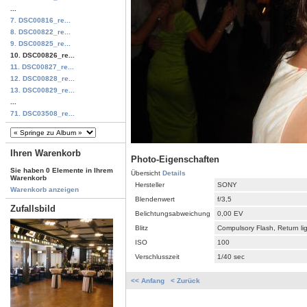
...
7. DSC00816_re...
8. DSC00822_re...
9. DSC00825_re...
10. DSC00826_re...
11. DSC00827_re...
12. DSC00828_re...
13. DSC00829_re...
...
71. DSC03508_re...
Ihren Warenkorb
Photo-Eigenschaften
Sie haben 0 Elemente in Ihrem
Übersicht
Details
Warenkorb
Hersteller
SONY
Warenkorb anzeigen
Blendenwert
f/3,5
Zufallsbild
Belichtungsabweichung
0,00 EV
Blitz
Compulsory Flash, Return li
ISO
100
Verschlusszeit
1/40 sec
<< Anfang
< Zurück