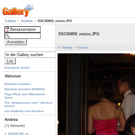
Gallery
Andrea
DSC00850_resize.JPG
DSC00850_resize.JPG
<< Anfang
< Zurück
Erweiterte Suche
Aktionen
Diashow ansehen
Diashow ansehen (Vollbild)
Füge Photo zum Warenkorb
hinzu
Via "photoaccess.com" drucken
lassen
via shutterfly.com drucken
Andrea
(71 Elemente)
1. DSC00798_re...