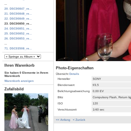
...
20. DSC00847_re...
21. DSC00848_re...
22. DSC00849_re...
23. DSC00850_re...
24. DSC00851_re...
25. DSC00852_re...
26. DSC00853_re...
...
71. DSC03508_re...
Ihren Warenkorb
Photo-Eigenschaften
Sie haben 0 Elemente in Ihrem
Übersicht
Details
Warenkorb
Hersteller
SONY
Warenkorb anzeigen
Blendenwert
f/3,5
Zufallsbild
Belichtungsabweichung
0,00 EV
Blitz
Compulsory Flash, Return li
ISO
120
Verschlusszeit
1/40 sec
<< Anfang
< Zurück