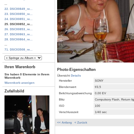
...
22. DSC00849_re...
23. DSC00850_re...
24. DSC00851_re...
25. DSC00852_re...
26. DSC00853_re...
27. DSC00863_re...
28. DSC00864_re...
...
71. DSC03508_re...
Ihren Warenkorb
Photo-Eigenschaften
Sie haben 0 Elemente in Ihrem
Übersicht
Details
Warenkorb
Hersteller
SONY
Warenkorb anzeigen
Blendenwert
f/3,5
Zufallsbild
Belichtungsabweichung
0,00 EV
Blitz
Compulsory Flash, Return li
ISO
100
Verschlusszeit
1/40 sec
<< Anfang
< Zurück