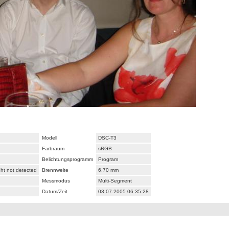
Modell
DSC-T3
Farbraum
sRGB
Belichtungsprogramm
Program
ght not detected
Brennweite
6,70 mm
Messmodus
Multi-Segment
Datum/Zeit
03.07.2005 06:35:28