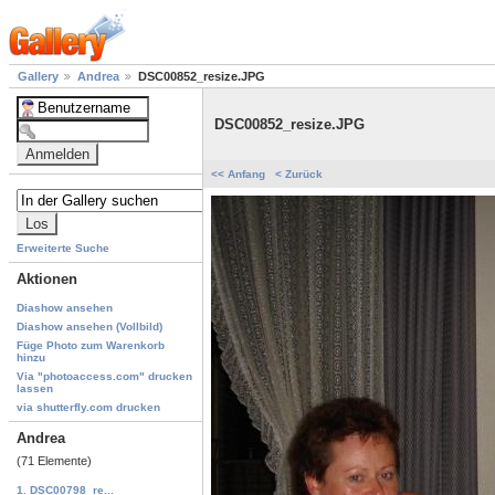
Gallery
Andrea
DSC00852_resize.JPG
DSC00852_resize.JPG
<< Anfang
< Zurück
Erweiterte Suche
Aktionen
Diashow ansehen
Diashow ansehen (Vollbild)
Füge Photo zum Warenkorb
hinzu
Via "photoaccess.com" drucken
lassen
via shutterfly.com drucken
Andrea
(71 Elemente)
1. DSC00798_re...