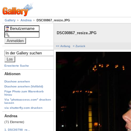
Gallery
Andrea
DSC00867_resize.JPG
DSC00867_resize.JPG
<< Anfang
< Zurück
Erweiterte Suche
Aktionen
Diashow ansehen
Diashow ansehen (Vollbild)
Füge Photo zum Warenkorb
hinzu
Via "photoaccess.com" drucken
lassen
via shutterfly.com drucken
Andrea
(71 Elemente)
1. DSC00798_re...