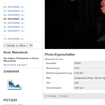
...
26. DSC00853_re...
27. DSC00863_re...
28. DSC00864_re...
29. DSC00867_re...
30. DSC00868_re...
31. DSC00868_re...
32. DSC00870_re...
...
71. DSC03508_re...
Ihren Warenkorb
Photo-Eigenschaften
Sie haben 0 Elemente in Ihrem
Übersicht
Details
Warenkorb
Hersteller
SONY
Warenkorb anzeigen
Blendenwert
f/3,5
Zufallsbild
Belichtungsabweichung
0,00 EV
Blitz
Compulsory Flash, Return li
ISO
100
Verschlusszeit
1/40 sec
<< Anfang
< Zurück
PICT1103
Datum: 03.07.2005