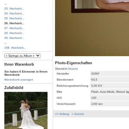
...
23. Hochzeit...
24. Hochzeit...
25. Hochzeit...
26. Hochzeit...
27. Hochzeit...
28. Hochzeit...
29. Hochzeit...
...
158. Hochzeit...
Photo-Eigenschaften
Ihren Warenkorb
Übersicht
Details
Sie haben 0 Elemente in Ihrem
Hersteller
SONY
Warenkorb
Blendenwert
f/3,5
Warenkorb anzeigen
Belichtungsabweichung
0,00 EV
Zufallsbild
Blitz
Flash, Auto-Mode, Return li
ISO
100
Verschlusszeit
1/40 sec
<< Anfang
< Zurück