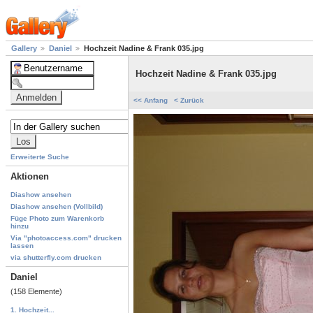
Gallery
Daniel
Hochzeit Nadine & Frank 035.jpg
Hochzeit Nadine & Frank 035.jpg
<< Anfang
< Zurück
Erweiterte Suche
Aktionen
Diashow ansehen
Diashow ansehen (Vollbild)
Füge Photo zum Warenkorb
hinzu
Via "photoaccess.com" drucken
lassen
via shutterfly.com drucken
Daniel
(158 Elemente)
1. Hochzeit...