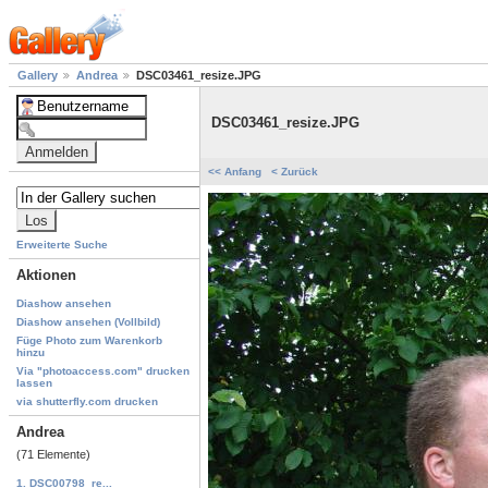
Gallery
Andrea
DSC03461_resize.JPG
DSC03461_resize.JPG
<< Anfang
< Zurück
Erweiterte Suche
Aktionen
Diashow ansehen
Diashow ansehen (Vollbild)
Füge Photo zum Warenkorb
hinzu
Via "photoaccess.com" drucken
lassen
via shutterfly.com drucken
Andrea
(71 Elemente)
1. DSC00798_re...