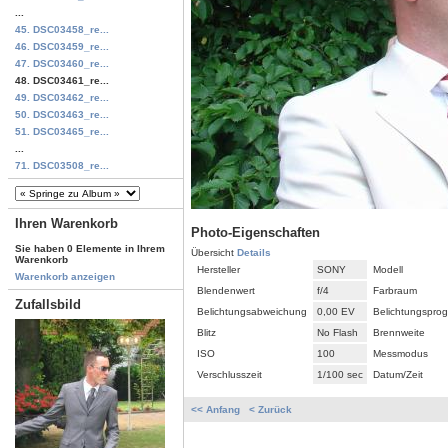
...
45. DSC03458_re...
46. DSC03459_re...
47. DSC03460_re...
48. DSC03461_re...
49. DSC03462_re...
50. DSC03463_re...
51. DSC03465_re...
...
71. DSC03508_re...
Ihren Warenkorb
Photo-Eigenschaften
Sie haben 0 Elemente in Ihrem
Übersicht
Details
Warenkorb
Hersteller
SONY
Modell
Warenkorb anzeigen
Blendenwert
f/4
Farbraum
Zufallsbild
Belichtungsabweichung
0,00 EV
Belichtungspro
Blitz
No Flash
Brennweite
ISO
100
Messmodus
Verschlusszeit
1/100 sec
Datum/Zeit
<< Anfang
< Zurück